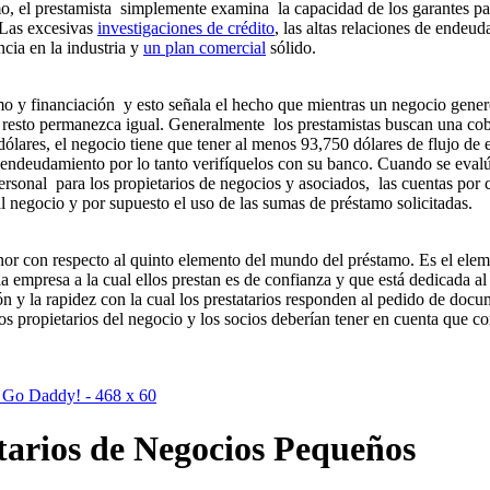
mo, el prestamista simplemente examina la capacidad de los garantes par
 Las excesivas
investigaciones de crédito
, las altas relaciones de ende
cia en la industria y
un plan comercial
sólido.
mo y financiación y esto señala el hecho que mientras un negocio genere 
l resto permanezca igual. Generalmente los prestamistas buscan una cobe
dólares, el negocio tiene que tener al menos 93,750 dólares de flujo de e
endeudamiento por lo tanto verifíquelos con su banco. Cuando se evalúa 
rsonal para los propietarios de negocios y asociados, las cuentas por c
l negocio y por supuesto el uso de las sumas de préstamo solicitadas.
or con respecto al quinto elemento del mundo del préstamo. Es el elem
a empresa a la cual ellos prestan es de confianza y que está dedicada al
n y la rapidez con la cual los prestatarios responden al pedido de docu
os propietarios del negocio y los socios deberían tener en cuenta que c
tarios de Negocios Pequeños