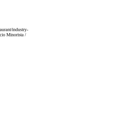
aurant/industry-
cio Minorista /