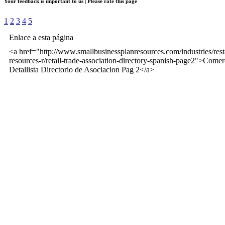
Your feedback is important to us | Please rate this page
1
2
3
4
5
Enlace a esta página
<a href="http://www.smallbusinessplanresources.com/industries/rest
resources-r/retail-trade-association-directory-spanish-page2">Comer
Detallista Directorio de Asociacion Pag 2</a>