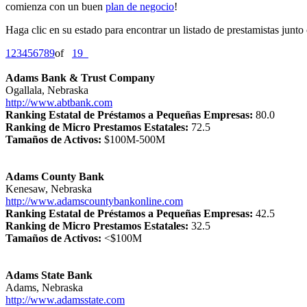
comienza con un buen
plan de negocio
!
Haga clic en su estado para encontrar un listado de prestamistas junto
1
2
3
4
5
6
7
8
9
of
19
Adams Bank & Trust Company
Ogallala, Nebraska
http://www.abtbank.com
Ranking Estatal de Préstamos a Pequeñas Empresas:
80.0
Ranking de Micro Prestamos Estatales:
72.5
Tamaños de Activos:
$100M-500M
Adams County Bank
Kenesaw, Nebraska
http://www.adamscountybankonline.com
Ranking Estatal de Préstamos a Pequeñas Empresas:
42.5
Ranking de Micro Prestamos Estatales:
32.5
Tamaños de Activos:
<$100M
Adams State Bank
Adams, Nebraska
http://www.adamsstate.com