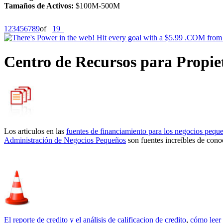
Tamaños de Activos:
$100M-500M
1
2
3
4
5
6
7
8
9
of
19
Centro de Recursos para Propie
Los articulos en las
fuentes de financiamiento para los negocios pequ
Administración de Negocios Pequeños
son fuentes increíbles de cono
El reporte de credito y el análisis de calificacion de credito
,
cómo leer 